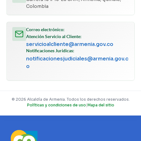
Ver archivo
Colombia
GACETA MUNICIPAL 3222 DE JUNIO 10 DE 2026
Correo electrónico:
Ver archivo
Atención Servicio al Cliente:
servicioalcliente@armenia.gov.co
Notificaciones Jurídicas:
GACETA MUNICIPAL 3221 DE JUNIO 09 DE 2026
notificacionesjudiciales@armenia.gov.c
o
Ver archivo
GACETA MUNICIPAL 3220 DE JUNIO 02 DE 2026
Ver archivo
© 2026 Alcaldía de Armenia. Todos los derechos reservados.
Políticas y condiciones de uso
|
Mapa del sitio
GACETA MUNICIPAL 3219 DE MAYO 26 DE 2026
Ver archivo