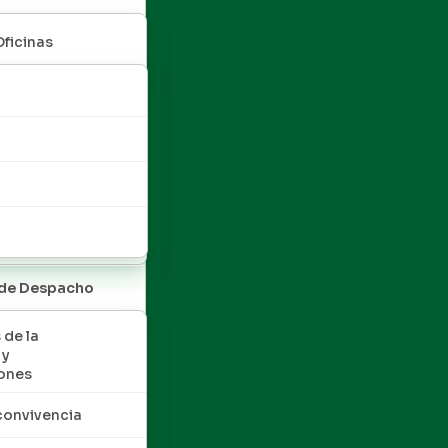
Oficinas
 de Despacho
 de la
 y
ones
convivencia