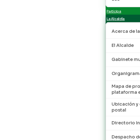
Participa
La Alcaldía
Acerca de la
El Alcalde
Gabinete mu
Organigram
Mapa de pro
plataforma 
Ubicación y 
postal
Directorio I
Despacho de