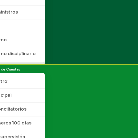
inistros
rno
rno disciplinario
n de Cuentas
trol
cipal
nciliatorios
meros 100 días
upervisión