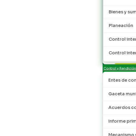
Bienes y sum
Planeación
Control inte
Control inte
Control y Rendició
Entes de con
Gaceta muni
Acuerdos co
Informe pri
Mecanismo s