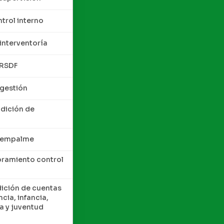
trol interno
interventoría
QRSDF
 gestión
ndición de
e empalme
oramiento control
dición de cuentas
cia, infancia,
a y juventud