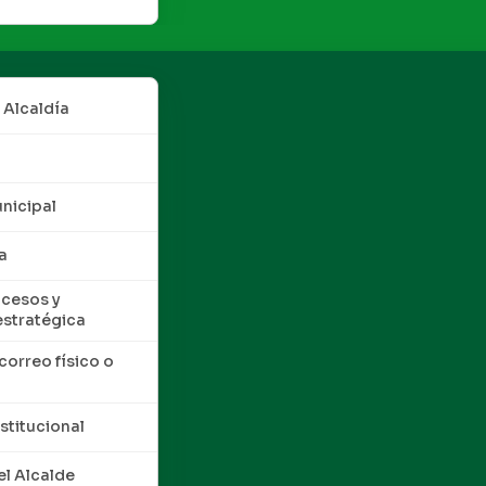
 Alcaldía
nicipal
a
cesos y
estratégica
correo físico o
nstitucional
l Alcalde