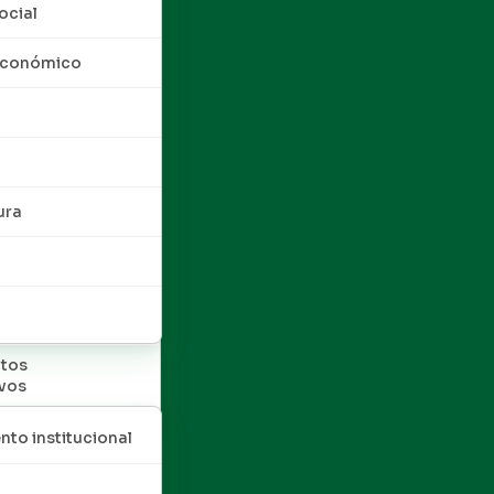
ocial
 económico
ura
tos
ivos
nto institucional