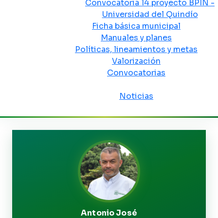
Convocatoria 14 proyecto BPIN -
Universidad del Quindío
Ficha básica municipal
Manuales y planes
Políticas, lineamientos y metas
Valorización
Convocatorias
Sala de prensa
Noticias
Antonio José