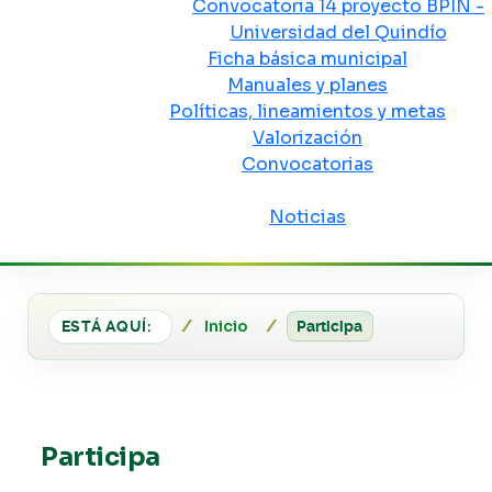
Convocatoria 14 proyecto BPIN -
Universidad del Quindío
Ficha básica municipal
Manuales y planes
Políticas, lineamientos y metas
Valorización
Convocatorias
Sala de prensa
Noticias
Inicio
ESTÁ AQUÍ:
Participa
Participa