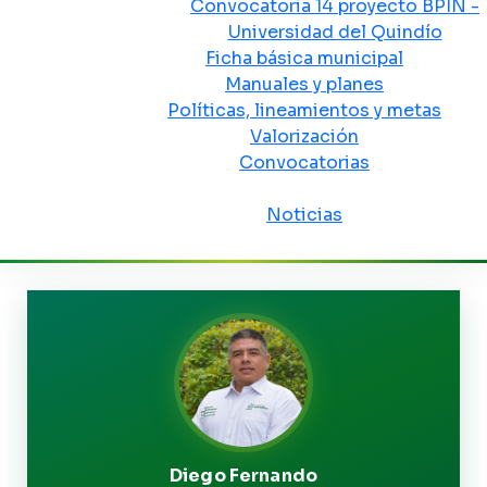
Convocatoria 14 proyecto BPIN -
Universidad del Quindío
Ficha básica municipal
Manuales y planes
Políticas, lineamientos y metas
Valorización
Convocatorias
Sala de prensa
Noticias
Diego Fernando