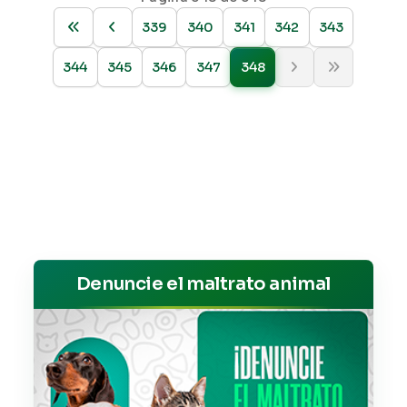
339
340
341
342
343
344
345
346
347
348
Denuncie el maltrato animal