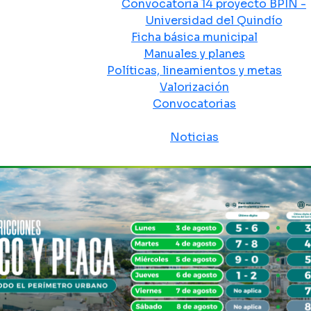
Convocatoria 14 proyecto BPIN -
Universidad del Quindío
Ficha básica municipal
Manuales y planes
Políticas, lineamientos y metas
Valorización
Convocatorias
Sala de prensa
Noticias