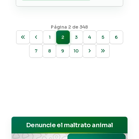
Página 2 de 348
1
2
3
4
5
6
7
8
9
10
Denuncie el maltrato animal