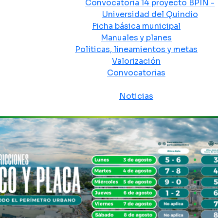
Convocatoria 14 proyecto BPIN -
Universidad del Quindío
Ficha básica municipal
Manuales y planes
Políticas, lineamientos y metas
Valorización
Convocatorias
Sala de prensa
Noticias