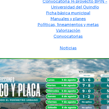
Convocatoria 14 proyecto BPIN -
Universidad del Quindío
Ficha básica municipal
Manuales y planes
Políticas, lineamientos y metas
Valorización
Convocatorias
Sala de prensa
Noticias