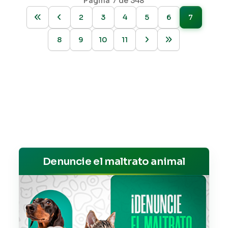
Página 7 de 348
2
3
4
5
6
7
8
9
10
11
Denuncie el maltrato animal