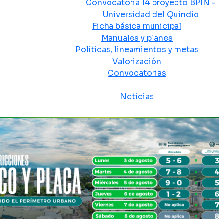
Convocatoria 14 proyecto BPIN -
Universidad del Quindío
Ficha básica municipal
Manuales y planes
Políticas, lineamientos y metas
Valorización
Convocatorias
Sala de prensa
Noticias