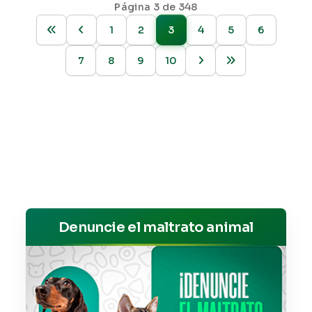
Página 3 de 348
1
2
3
4
5
6
7
8
9
10
Denuncie el maltrato animal