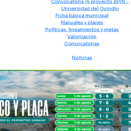
Convocatoria 14 proyecto BPIN -
Universidad del Quindío
Ficha básica municipal
Manuales y planes
Políticas, lineamientos y metas
Valorización
Convocatorias
Sala de prensa
Noticias