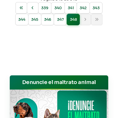
339
340
341
342
343
344
345
346
347
348
Denuncie el maltrato animal