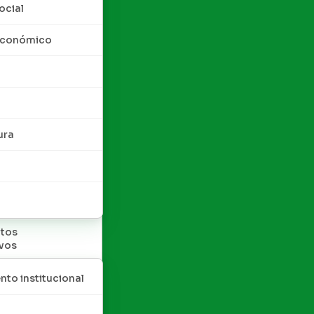
ocial
 económico
ura
tos
ivos
nto institucional