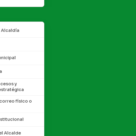
 Alcaldía
nicipal
a
cesos y
estratégica
correo físico o
nstitucional
l Alcalde