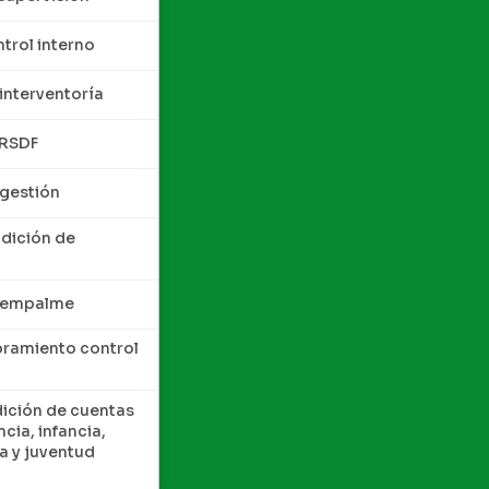
trol interno
interventoría
QRSDF
 gestión
ndición de
e empalme
oramiento control
dición de cuentas
cia, infancia,
a y juventud