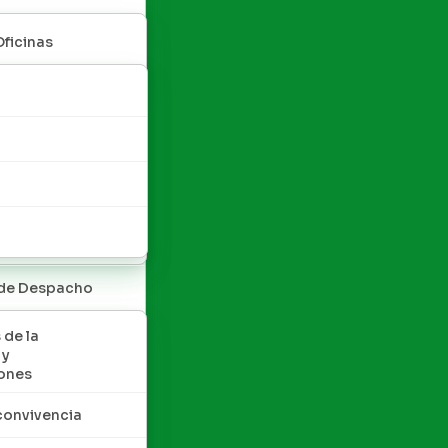
Oficinas
 de Despacho
 de la
 y
ones
convivencia