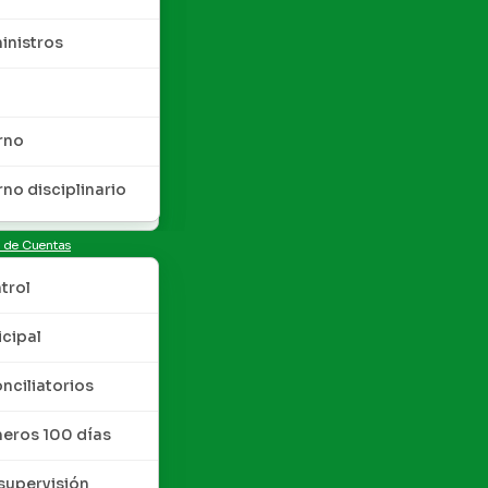
inistros
rno
rno disciplinario
n de Cuentas
trol
cipal
nciliatorios
meros 100 días
upervisión