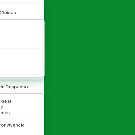
Oficinas
 de Despacho
 de la
 y
ones
convivencia