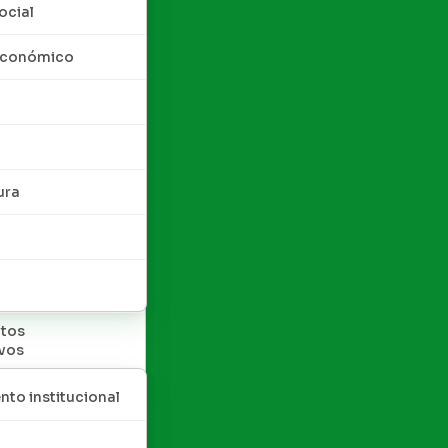
ocial
 económico
ura
tos
ivos
nto institucional