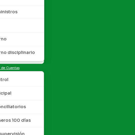
inistros
rno
rno disciplinario
n de Cuentas
trol
cipal
nciliatorios
meros 100 días
upervisión