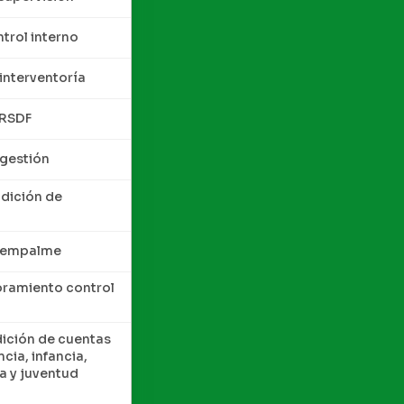
trol interno
interventoría
QRSDF
 gestión
ndición de
e empalme
oramiento control
dición de cuentas
cia, infancia,
a y juventud