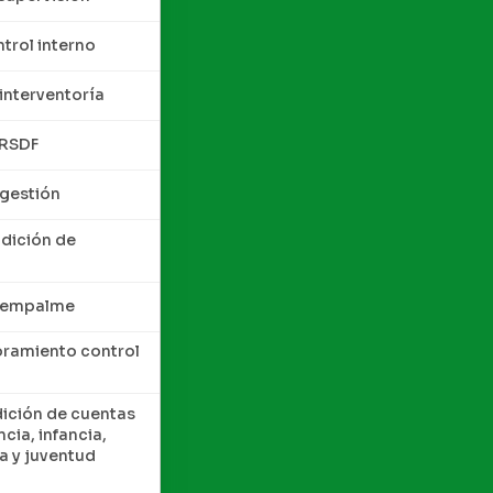
trol interno
interventoría
QRSDF
 gestión
ndición de
e empalme
oramiento control
dición de cuentas
cia, infancia,
a y juventud