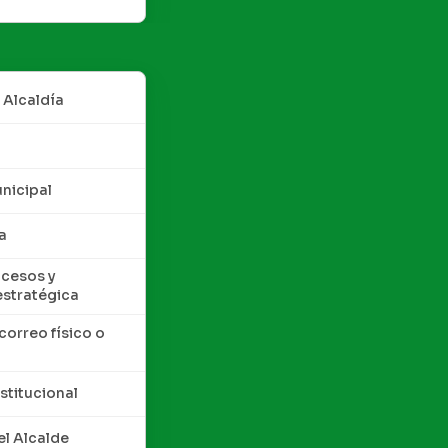
 Alcaldía
nicipal
a
cesos y
estratégica
correo físico o
nstitucional
l Alcalde