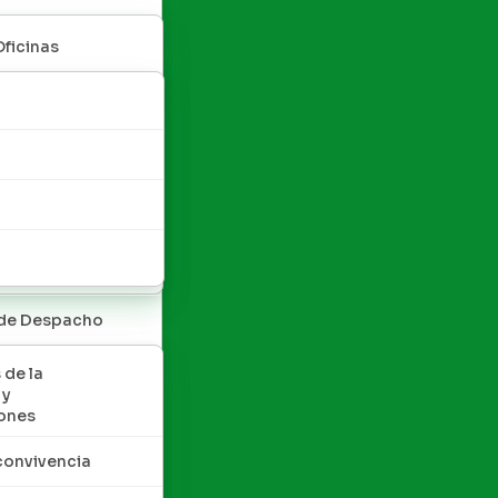
Oficinas
 de Despacho
 de la
 y
ones
convivencia