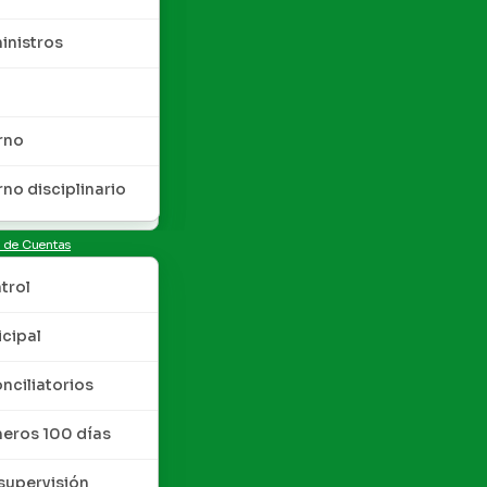
inistros
rno
rno disciplinario
n de Cuentas
trol
cipal
nciliatorios
meros 100 días
upervisión