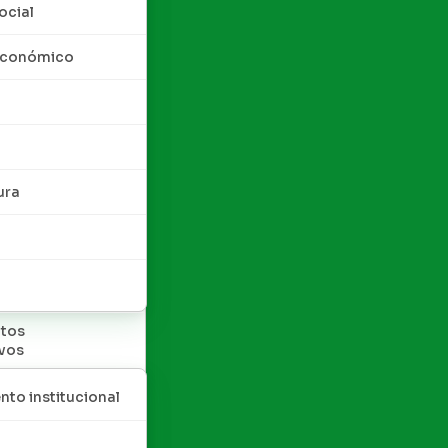
ocial
 económico
ura
tos
ivos
nto institucional