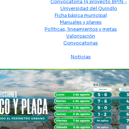
Convocatoria 14 proyecto BPIN -
Universidad del Quindío
Ficha básica municipal
Manuales y planes
Políticas, lineamientos y metas
Valorización
Convocatorias
Sala de prensa
Noticias