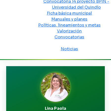
Convocatoria 14 proyecto BPIN -
Universidad del Quindío
Ficha básica municipal
Manuales y planes
Políticas, lineamientos y metas
Valorización
Convocatorias
Sala de prensa
Noticias
Lina Paola