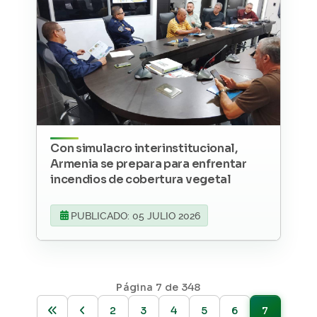
Con simulacro interinstitucional,
Armenia se prepara para enfrentar
incendios de cobertura vegetal
PUBLICADO: 05 JULIO 2026
Página 7 de 348
2
3
4
5
6
7