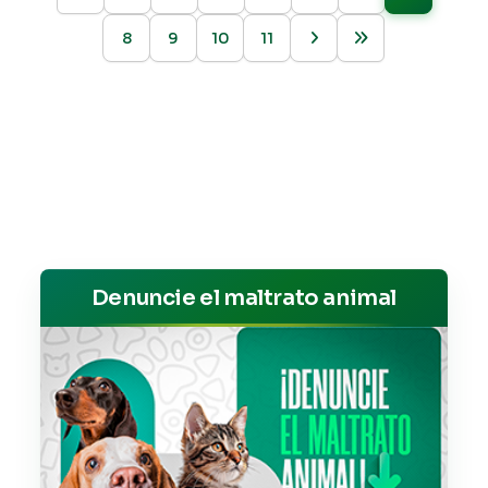
8
9
10
11
Denuncie el maltrato animal