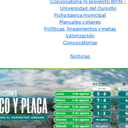
Convocatoria 14 proyecto BPIN -
Universidad del Quindío
Ficha básica municipal
Manuales y planes
Políticas, lineamientos y metas
Valorización
Convocatorias
Sala de prensa
Noticias