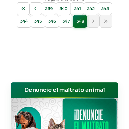
339
340
341
342
343
344
345
346
347
348
Denuncie el maltrato animal