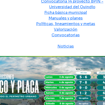
Convocatoria 14 proyecto BPIN -
Universidad del Quindío
Ficha básica municipal
Manuales y planes
Políticas, lineamientos y metas
Valorización
Convocatorias
Sala de prensa
Noticias