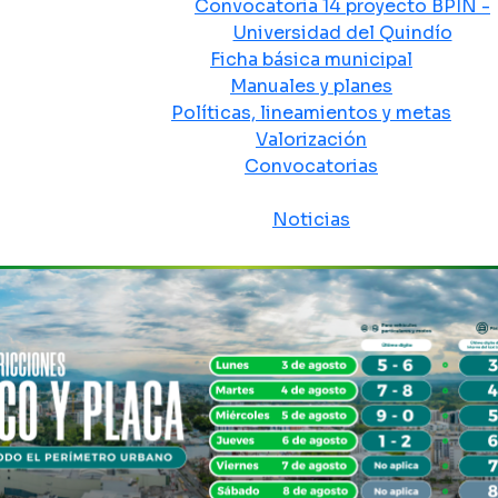
Convocatoria 14 proyecto BPIN -
Universidad del Quindío
Ficha básica municipal
Manuales y planes
Políticas, lineamientos y metas
Valorización
Convocatorias
Sala de prensa
Noticias