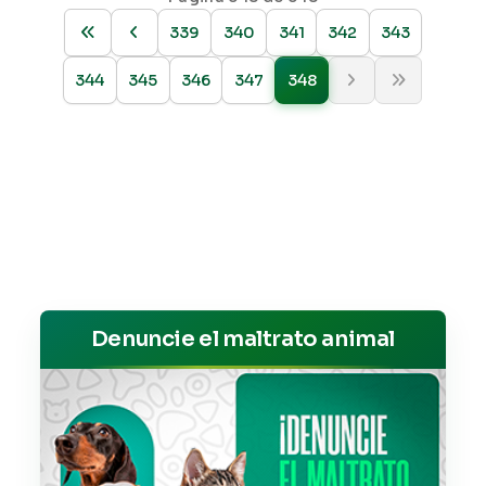
339
340
341
342
343
344
345
346
347
348
Denuncie el maltrato animal