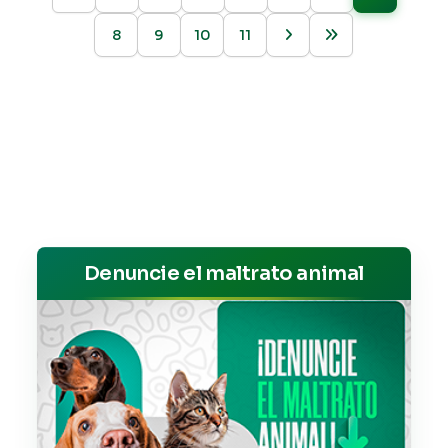
8
9
10
11
Denuncie el maltrato animal