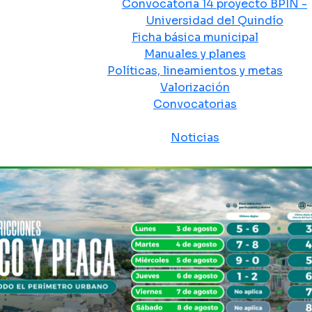
Convocatoria 14 proyecto BPIN -
Universidad del Quindío
Ficha básica municipal
Manuales y planes
Políticas, lineamientos y metas
Valorización
Convocatorias
Sala de prensa
Noticias