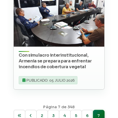
Con simulacro interinstitucional,
Armenia se prepara para enfrentar
incendios de cobertura vegetal
PUBLICADO: 05 JULIO 2026
Página 7 de 348
2
3
4
5
6
7