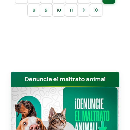
8
9
10
11
Denuncie el maltrato animal