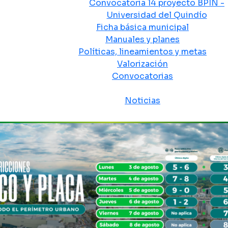
Convocatoria 14 proyecto BPIN -
Universidad del Quindío
Ficha básica municipal
Manuales y planes
Políticas, lineamientos y metas
Valorización
Convocatorias
Sala de prensa
Noticias