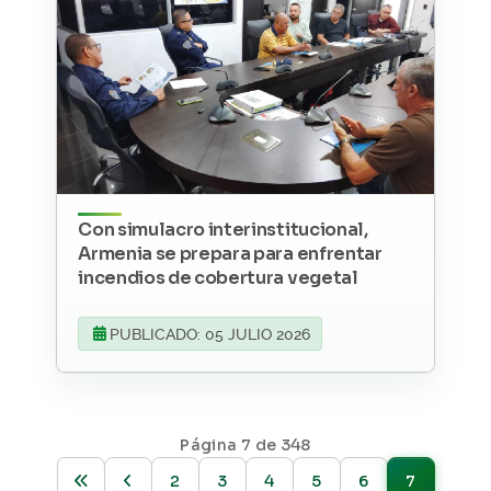
Con simulacro interinstitucional,
Armenia se prepara para enfrentar
incendios de cobertura vegetal
PUBLICADO: 05 JULIO 2026
Página 7 de 348
2
3
4
5
6
7