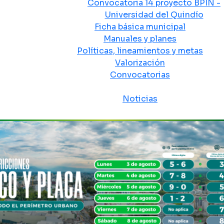
Convocatoria 14 proyecto BPIN -
Universidad del Quindío
Ficha básica municipal
Manuales y planes
Políticas, lineamientos y metas
Valorización
Convocatorias
Sala de prensa
Noticias