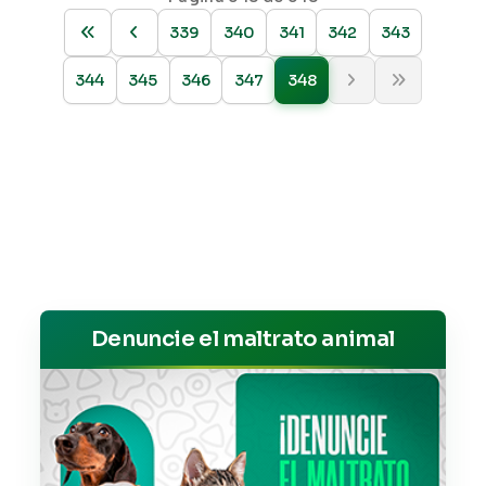
339
340
341
342
343
344
345
346
347
348
Denuncie el maltrato animal