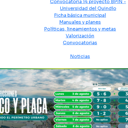
Convocatoria 14 proyecto BPIN -
Universidad del Quindío
Ficha básica municipal
Manuales y planes
Políticas, lineamientos y metas
Valorización
Convocatorias
Sala de prensa
Noticias