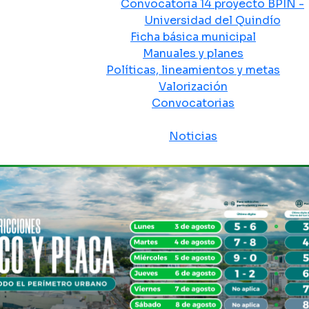
Convocatoria 14 proyecto BPIN -
Universidad del Quindío
Ficha básica municipal
Manuales y planes
Políticas, lineamientos y metas
Valorización
Convocatorias
Sala de prensa
Noticias