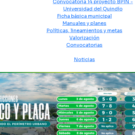
Convocatoria 14 proyecto BPIN -
Universidad del Quindío
Ficha básica municipal
Manuales y planes
Políticas, lineamientos y metas
Valorización
Convocatorias
Sala de prensa
Noticias