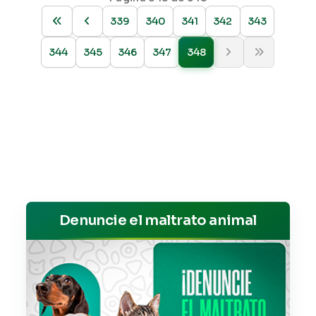
339
340
341
342
343
344
345
346
347
348
Denuncie el maltrato animal