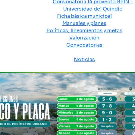
Convocatoria 14 proyecto BPIN -
Universidad del Quindío
Ficha básica municipal
Manuales y planes
Políticas, lineamientos y metas
Valorización
Convocatorias
Sala de prensa
Noticias