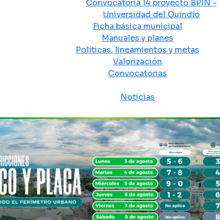
Convocatoria 14 proyecto BPIN -
Universidad del Quindío
Ficha básica municipal
Manuales y planes
Políticas, lineamientos y metas
Valorización
Convocatorias
Sala de prensa
Noticias