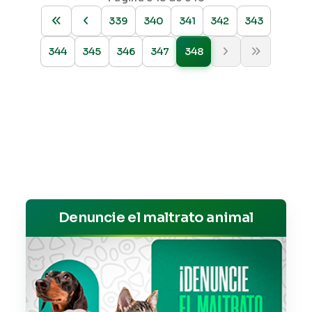
339
340
341
342
343
344
345
346
347
348
Denuncie el maltrato animal