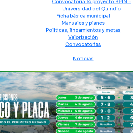
Convocatoria 14 proyecto BPIN -
Universidad del Quindío
Ficha básica municipal
Manuales y planes
Políticas, lineamientos y metas
Valorización
Convocatorias
Sala de prensa
Noticias