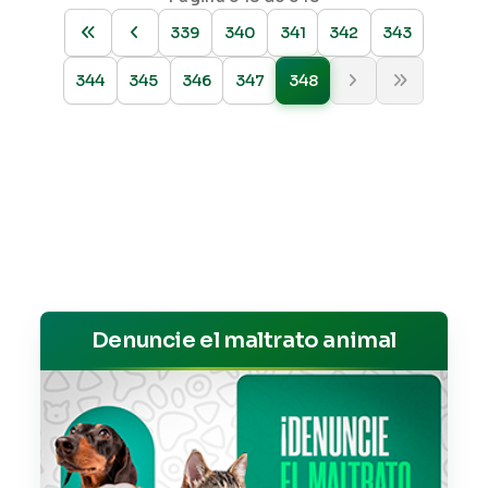
339
340
341
342
343
344
345
346
347
348
Denuncie el maltrato animal