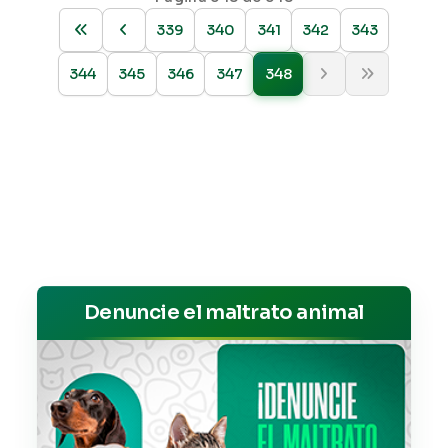
339
340
341
342
343
344
345
346
347
348
Denuncie el maltrato animal