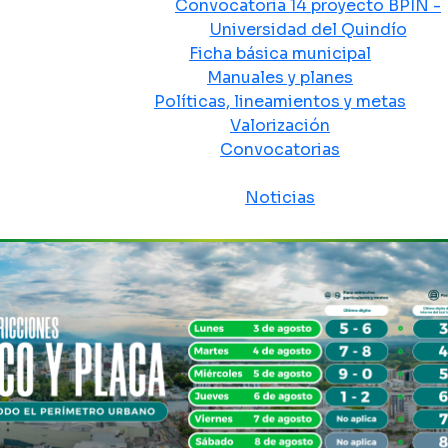
Convocatoria 14 proyecto BPIN -
Universidad del Quindío
Ficha básica municipal
Manuales y planes
Políticas, lineamientos y metas
Valorización
Convocatorias
Sala de prensa
Noticias