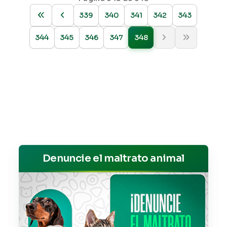
339
340
341
342
343
344
345
346
347
348
Denuncie el maltrato animal