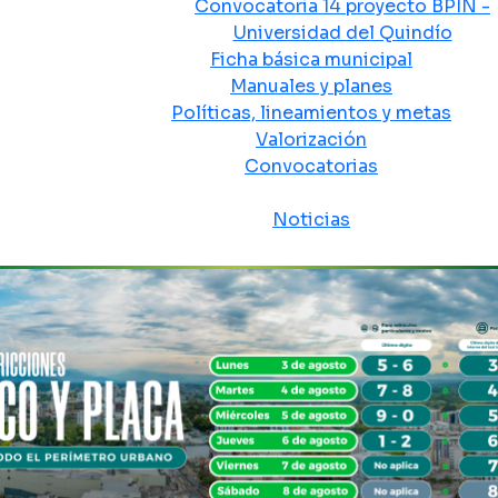
Convocatoria 14 proyecto BPIN -
Universidad del Quindío
Ficha básica municipal
Manuales y planes
Políticas, lineamientos y metas
Valorización
Convocatorias
Sala de prensa
Noticias