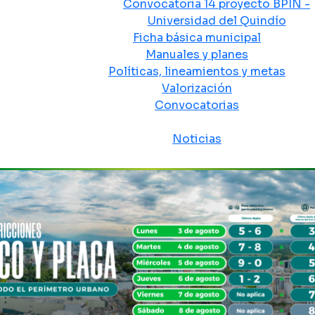
Convocatoria 14 proyecto BPIN -
Universidad del Quindío
Ficha básica municipal
Manuales y planes
Políticas, lineamientos y metas
Valorización
Convocatorias
Sala de prensa
Noticias