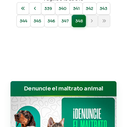
339
340
341
342
343
344
345
346
347
348
Denuncie el maltrato animal