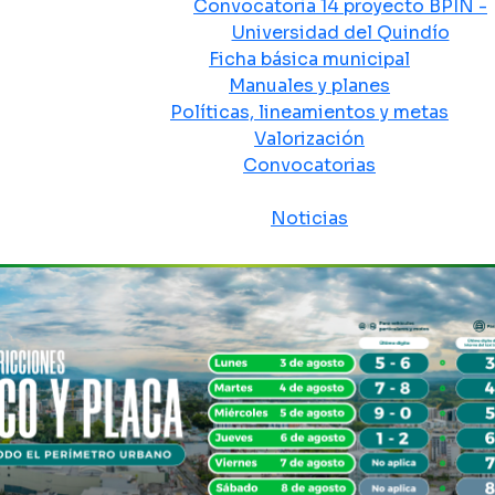
Convocatoria 14 proyecto BPIN -
Universidad del Quindío
Ficha básica municipal
Manuales y planes
Políticas, lineamientos y metas
Valorización
Convocatorias
Sala de prensa
Noticias