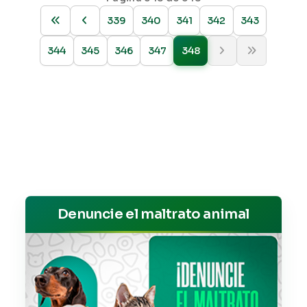
339
340
341
342
343
344
345
346
347
348
Denuncie el maltrato animal