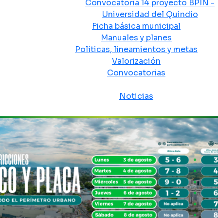
Convocatoria 14 proyecto BPIN -
Universidad del Quindío
Ficha básica municipal
Manuales y planes
Políticas, lineamientos y metas
Valorización
Convocatorias
Sala de prensa
Noticias