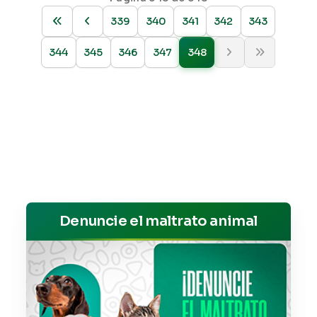
339
340
341
342
343
344
345
346
347
348
Denuncie el maltrato animal