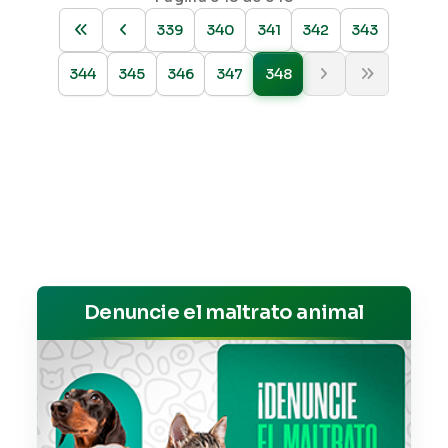
339
340
341
342
343
344
345
346
347
348
Denuncie el maltrato animal