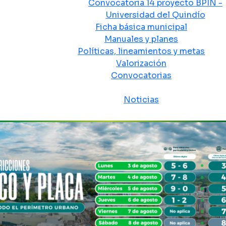
Convocatoria 14 proyecto BPIN -
Universidad del Quindío
Ficha básica municipal
Manuales y planes
Políticas, lineamientos y metas
Valorización
Convocatorias
Sala de prensa
Noticias