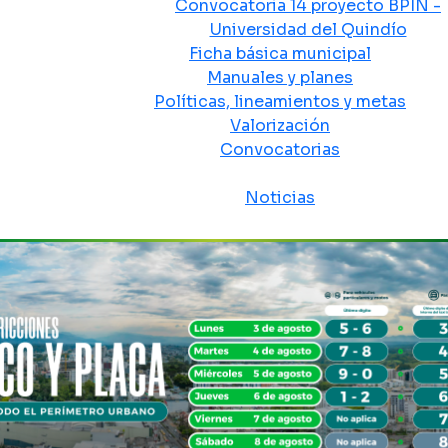
Convocatoria 14 proyecto BPIN -
Universidad del Quindío
Ficha básica municipal
Manuales y planes
Políticas, lineamientos y metas
Valorización
Convocatorias
Sala de prensa
Noticias