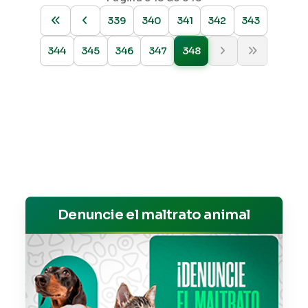
339
340
341
342
343
344
345
346
347
348
Denuncie el maltrato animal