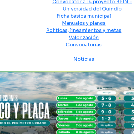
Convocatoria 14 proyecto BPIN -
Universidad del Quindío
Ficha básica municipal
Manuales y planes
Políticas, lineamientos y metas
Valorización
Convocatorias
Sala de prensa
Noticias