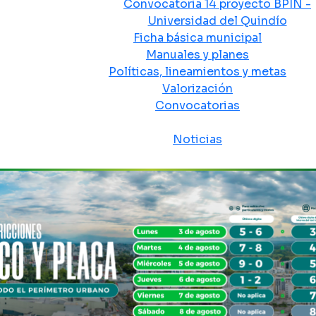
Convocatoria 14 proyecto BPIN -
Universidad del Quindío
Ficha básica municipal
Manuales y planes
Políticas, lineamientos y metas
Valorización
Convocatorias
Sala de prensa
Noticias