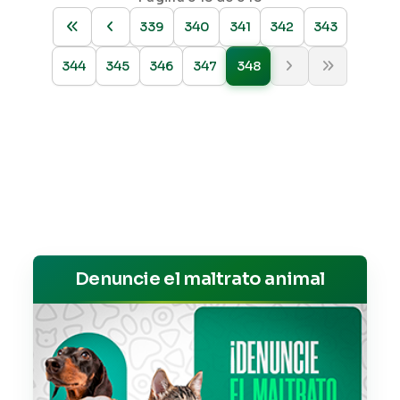
339
340
341
342
343
344
345
346
347
348
Denuncie el maltrato animal