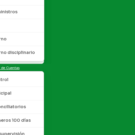
inistros
rno
rno disciplinario
n de Cuentas
trol
cipal
nciliatorios
meros 100 días
upervisión