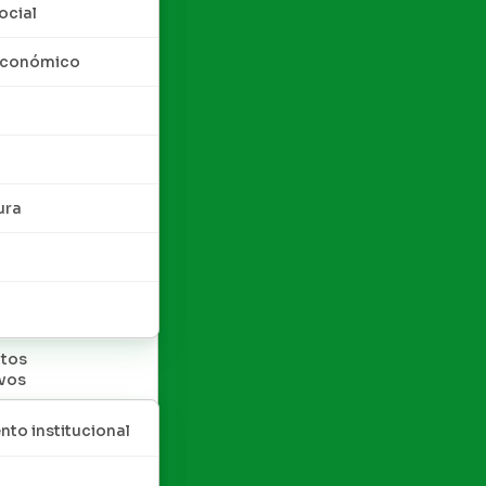
ocial
 económico
ura
tos
ivos
nto institucional