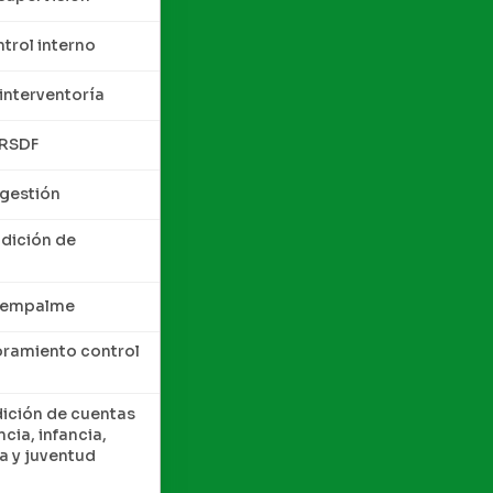
trol interno
interventoría
QRSDF
 gestión
ndición de
e empalme
oramiento control
dición de cuentas
cia, infancia,
a y juventud