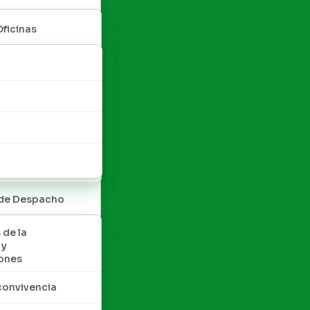
Oficinas
 de Despacho
 de la
 y
ones
convivencia