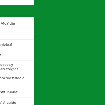
 Alcaldía
nicipal
a
cesos y
estratégica
correo físico o
nstitucional
l Alcalde