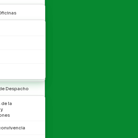
Oficinas
 de Despacho
 de la
 y
ones
convivencia