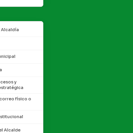
 Alcaldía
nicipal
a
cesos y
estratégica
correo físico o
nstitucional
l Alcalde