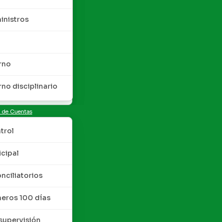
inistros
rno
rno disciplinario
n de Cuentas
trol
cipal
nciliatorios
meros 100 días
upervisión