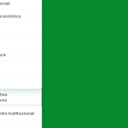
ocial
 económico
ura
tos
ivos
nto institucional