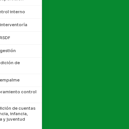
trol interno
interventoría
QRSDF
 gestión
ndición de
e empalme
oramiento control
dición de cuentas
cia, infancia,
a y juventud