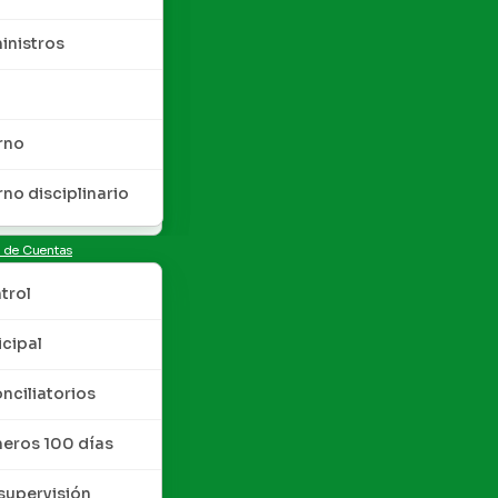
inistros
rno
rno disciplinario
n de Cuentas
trol
cipal
nciliatorios
meros 100 días
upervisión