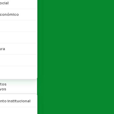
ocial
 económico
ura
tos
ivos
nto institucional