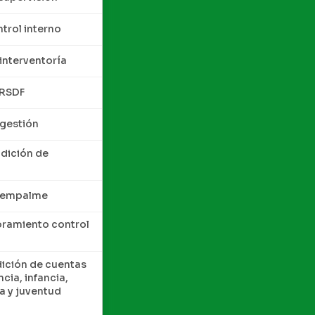
trol interno
interventoría
QRSDF
 gestión
ndición de
e empalme
oramiento control
dición de cuentas
cia, infancia,
a y juventud