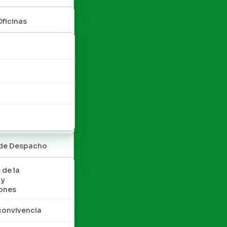
Oficinas
 de Despacho
 de la
 y
ones
convivencia