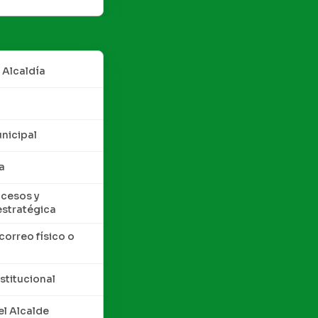
 Alcaldía
nicipal
a
cesos y
estratégica
correo físico o
nstitucional
l Alcalde