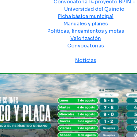
Convocatoria 14 proyecto BPIN -
Universidad del Quindío
Ficha básica municipal
Manuales y planes
Políticas, lineamientos y metas
Valorización
Convocatorias
Sala de prensa
Noticias