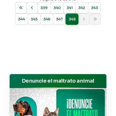
339
340
341
342
343
344
345
346
347
348
Denuncie el maltrato animal