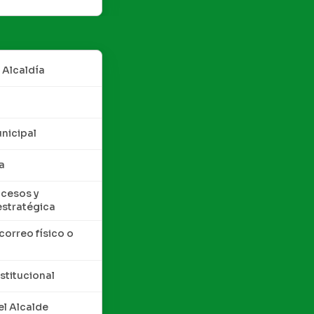
 Alcaldía
nicipal
a
cesos y
estratégica
correo físico o
nstitucional
l Alcalde