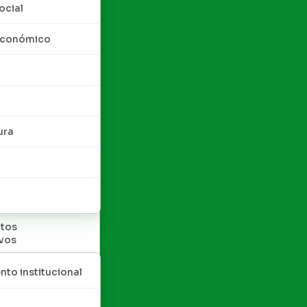
ocial
 económico
ura
tos
ivos
nto institucional