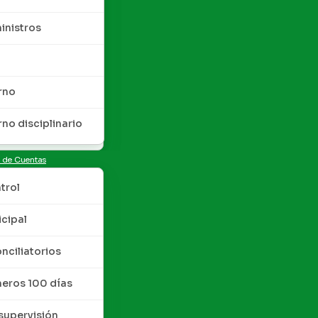
inistros
rno
rno disciplinario
n de Cuentas
trol
cipal
nciliatorios
meros 100 días
upervisión