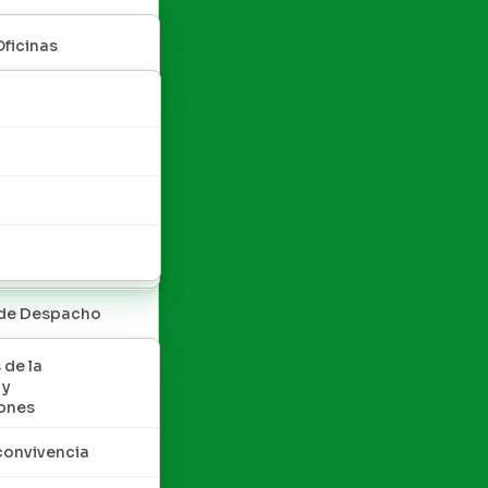
Oficinas
 de Despacho
 de la
 y
ones
convivencia