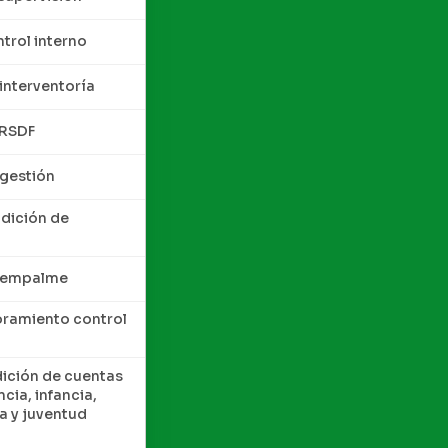
trol interno
interventoría
QRSDF
 gestión
ndición de
e empalme
oramiento control
dición de cuentas
cia, infancia,
a y juventud