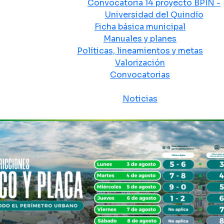
Convocatoria 14 proyecto BPIN -
Universidad del Quindío
Ficha básica municipal
Manuales y planes
Políticas, lineamientos y metas
Valorización
Convocatorias
Sala de prensa
Noticias