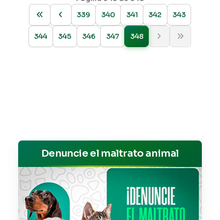
339
340
341
342
343
344
345
346
347
348
Denuncie el maltrato animal