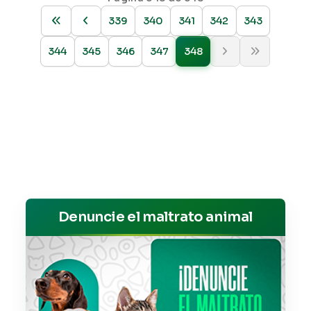
339
340
341
342
343
344
345
346
347
348
Denuncie el maltrato animal