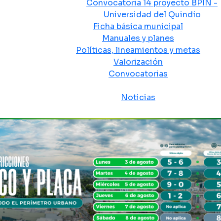
Convocatoria 14 proyecto BPIN -
Universidad del Quindío
Ficha básica municipal
Manuales y planes
Políticas, lineamientos y metas
Valorización
Convocatorias
Sala de prensa
Noticias