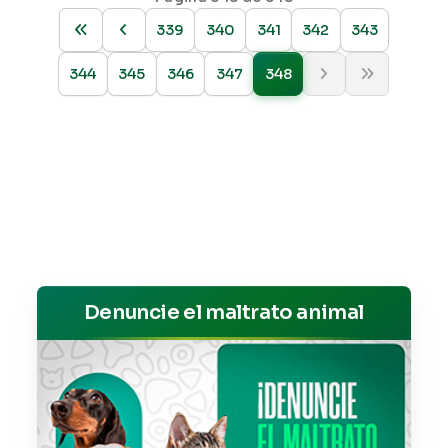
339
340
341
342
343
344
345
346
347
348
Denuncie el maltrato animal