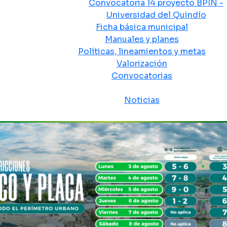
Convocatoria 14 proyecto BPIN -
Universidad del Quindío
Ficha básica municipal
Manuales y planes
Políticas, lineamientos y metas
Valorización
Convocatorias
Sala de prensa
Noticias