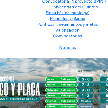
Convocatoria 14 proyecto BPIN -
Universidad del Quindío
Ficha básica municipal
Manuales y planes
Políticas, lineamientos y metas
Valorización
Convocatorias
Sala de prensa
Noticias