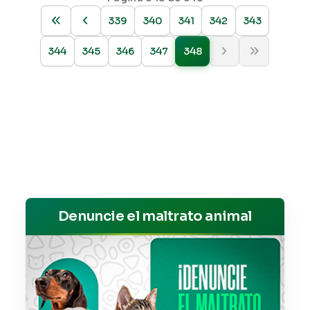
339
340
341
342
343
344
345
346
347
348
Denuncie el maltrato animal