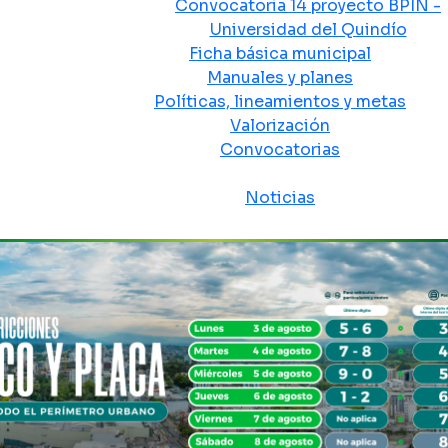
Convocatoria 14 proyecto BPIN -
Universidad del Quindío
Ficha básica municipal
Manuales y planes
Políticas, lineamientos y metas
Valorización
Convocatorias
Sala de prensa
Noticias