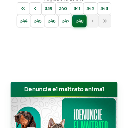
339
340
341
342
343
344
345
346
347
348
Denuncie el maltrato animal