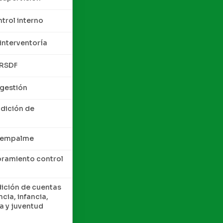
trol interno
interventoría
QRSDF
 gestión
ndición de
e empalme
oramiento control
dición de cuentas
cia, infancia,
a y juventud