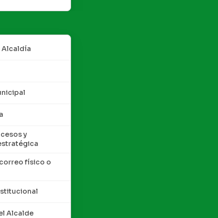
 Alcaldía
nicipal
a
cesos y
estratégica
correo físico o
nstitucional
l Alcalde