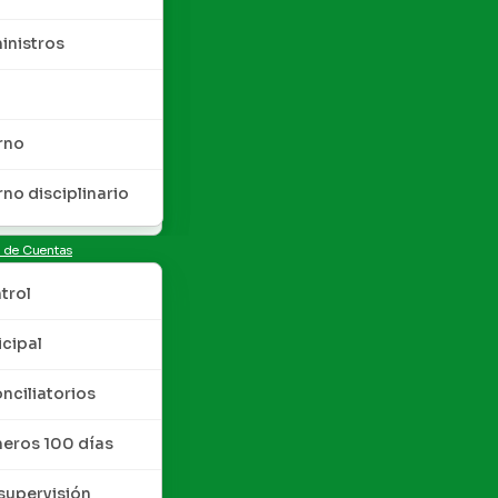
inistros
rno
rno disciplinario
n de Cuentas
trol
cipal
nciliatorios
meros 100 días
upervisión