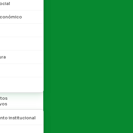
ocial
 económico
ura
tos
ivos
nto institucional