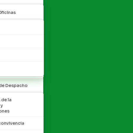
Oficinas
 de Despacho
 de la
 y
ones
convivencia