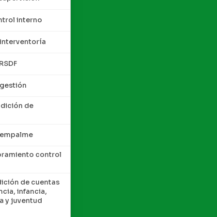
trol interno
interventoría
QRSDF
 gestión
ndición de
e empalme
oramiento control
dición de cuentas
cia, infancia,
a y juventud