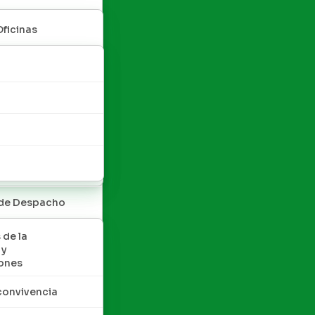
Oficinas
 de Despacho
 de la
 y
ones
convivencia