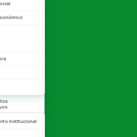
ocial
 económico
ura
tos
ivos
nto institucional