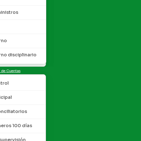
inistros
rno
rno disciplinario
n de Cuentas
trol
cipal
nciliatorios
meros 100 días
upervisión