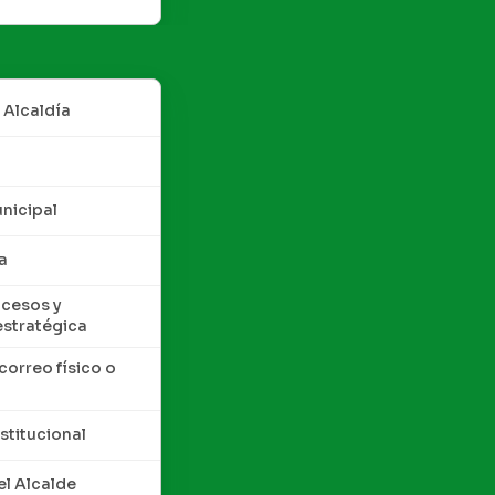
 Alcaldía
nicipal
a
cesos y
estratégica
correo físico o
nstitucional
l Alcalde