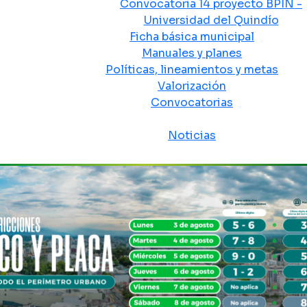
Convocatoria 14 proyecto BPIN -
Universidad del Quindío
Ficha básica municipal
Manuales y planes
Políticas, lineamientos y metas
Valorización
Convocatorias
Sala de prensa
Noticias