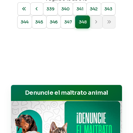
339
340
341
342
343
344
345
346
347
348
Denuncie el maltrato animal