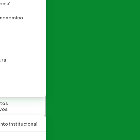
ocial
 económico
ura
tos
ivos
nto institucional