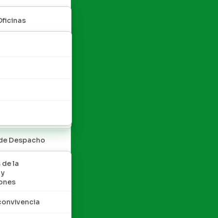
Oficinas
 de Despacho
 de la
 y
ones
convivencia