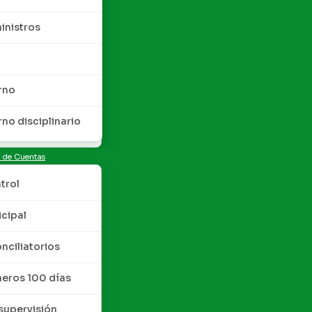
inistros
rno
rno disciplinario
n de Cuentas
trol
cipal
nciliatorios
meros 100 días
upervisión