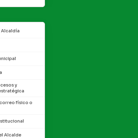
 Alcaldía
nicipal
a
cesos y
estratégica
correo físico o
nstitucional
l Alcalde