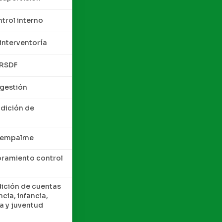
trol interno
interventoría
QRSDF
 gestión
ndición de
e empalme
oramiento control
dición de cuentas
cia, infancia,
a y juventud